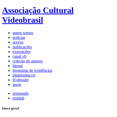
Associação Cultural
Videobrasil
quem somos
notícias
acervo
publicações
exposições
canal vb
coleção de autores
bienal
programa de residências
plataforma:vb
ff»dossier
apoie
português
english
busca geral