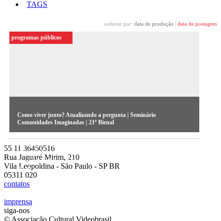
TAGS
ordenar por:
data de produção
|
data de postagem
programas públicos
Como viver junto? Atualizando a pergunta | Seminário
Comunidades Imaginadas | 21ª Bienal
Mesa dos Seminários da 21ª Bienal de Arte Contemporânea
55 11 36450516
Sesc_Videobrasil | Comunidades Imaginadas, realizados no
Rua Jaguaré Mirim, 210
Sesc 24 de Maio (São Paulo) em outubro e novembro de
Vila Leopoldina - São Paulo - SP BR
2019.
05311 020
contatos
imprensa
siga-nos
© Associação Cultural Videobrasil