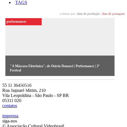
TAGS
ordenar por:
data de produção
|
data de postagem
performances
"A Máscara Eletrônica", de Otávio Donasci | Performance | 2º
Festival
Performance protagonizada pelas videocriaturas, criação do
55 11 36450516
ator, cenógrafo, encenador e artista multimídia paulistano
Rua Jaguaré Mirim, 210
Otávio Donasci.
Vila Leopoldina - São Paulo - SP BR
05311 020
contatos
imprensa
siga-nos
© Associação Cultural Videobrasil