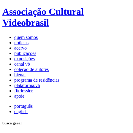
Associação Cultural
Videobrasil
quem somos
notícias
acervo
publicações
exposições
canal vb
coleção de autores
bienal
programa de residências
plataforma:vb
ff»dossier
apoie
português
english
busca geral