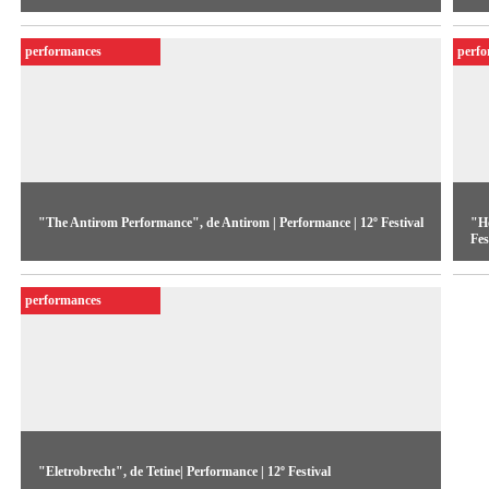
O artista argentino protagoniza uma performance fortemente
É 
politizada, que coloca o corpo no centro de uma discussão
sit
performances
perf
sobre manipulação, vigilância e violência.
"The Antirom Performance", de Antirom | Performance | 12º Festival
"Ho
Fes
Dois computadores têm papel proeminente, mesclando sons e
Mú
imagens continuamente, enquanto performers exploram ao
performances
in
vivo o dinamismo das sequência audiovisuais.
int
"Eletrobrecht", de Tetine| Performance | 12º Festival