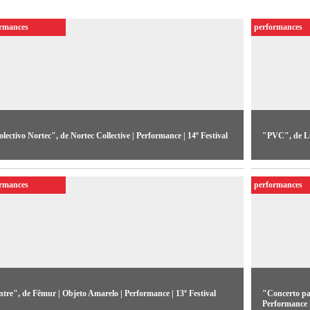
ormances
performances
lectivo Nortec", de Nortec Collective | Performance | 14º Festival
"PVC", de Lu
ntração de “norte” e “techno”, a expressão “nortec” designa
Imagens são
sonoridade criada pelo cruzamento de música eletrônica com
acompanhame
ormances
performances
tmos tradicionais de Tijuana, México.
improvisaçã
tre", de Fêmur | Objeto Amarelo | Performance | 13º Festival
"Concerto par
Performance |