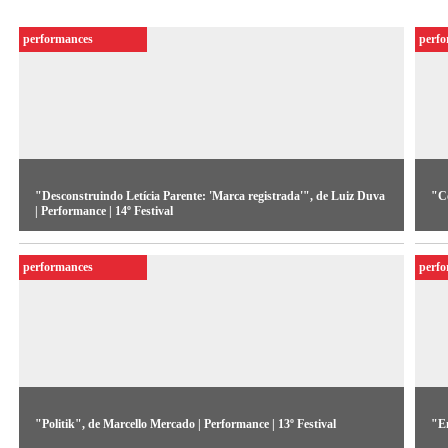
performances
perf
"Desconstruindo Letícia Parente: 'Marca registrada'", de Luiz Duva
"Co
| Performance | 14º Festival
Co
Manipulando ao vivo imagens pré-alteradas sobre exercícios
a 
performances
perf
musicais de improviso eletrônico do grupo LCD, a
ri
performance relê a obra “Marca Registrada”, de Letícia
Parente.
"Politik", de Marcello Mercado | Performance | 13º Festival
"En