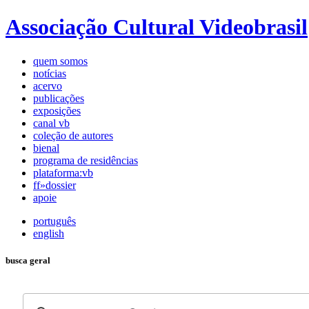
Associação Cultural Videobrasil
quem somos
notícias
acervo
publicações
exposições
canal vb
coleção de autores
bienal
programa de residências
plataforma:vb
ff»dossier
apoie
português
english
busca geral