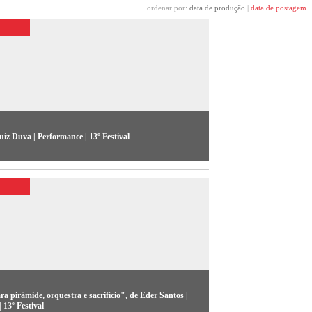
ordenar por:
data de produção
|
data de postagem
iz Duva | Performance | 13º Festival
 editadas ao vivo e projetadas em três telões como
nto do som composto de bases pré-gravadas e
o de música eletrônica.
a pirâmide, orquestra e sacrifício", de Eder Santos |
 13º Festival