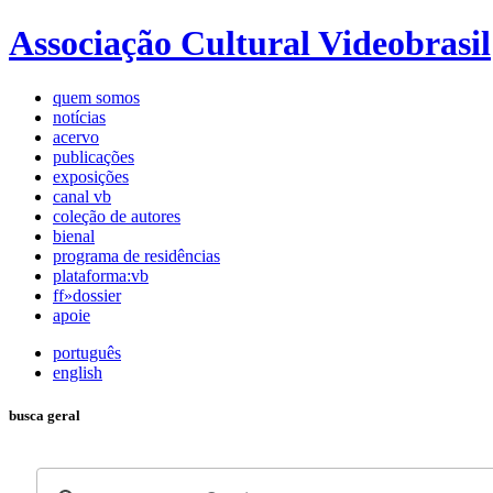
Associação Cultural Videobrasil
quem somos
notícias
acervo
publicações
exposições
canal vb
coleção de autores
bienal
programa de residências
plataforma:vb
ff»dossier
apoie
português
english
busca geral