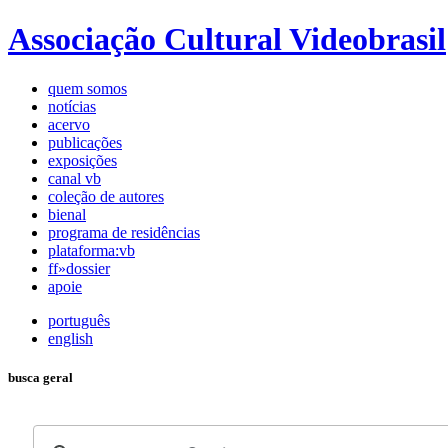
Associação Cultural Videobrasil
quem somos
notícias
acervo
publicações
exposições
canal vb
coleção de autores
bienal
programa de residências
plataforma:vb
ff»dossier
apoie
português
english
busca geral