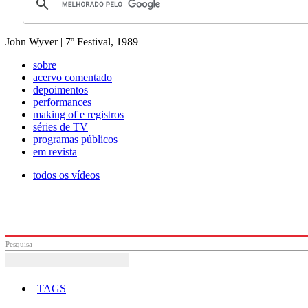
John Wyver | 7º Festival, 1989
sobre
acervo comentado
depoimentos
performances
making of e registros
séries de TV
programas públicos
em revista
todos os vídeos
Pesquisa
TAGS