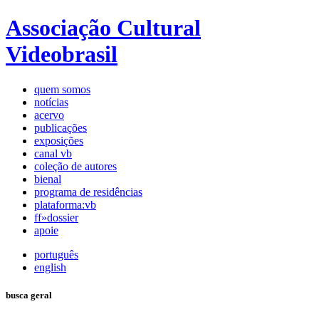
Associação Cultural
Videobrasil
quem somos
notícias
acervo
publicações
exposições
canal vb
coleção de autores
bienal
programa de residências
plataforma:vb
ff»dossier
apoie
português
english
busca geral