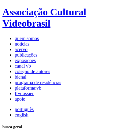
Associação Cultural
Videobrasil
quem somos
notícias
acervo
publicações
exposições
canal vb
coleção de autores
bienal
programa de residências
plataforma:vb
ff»dossier
apoie
português
english
busca geral