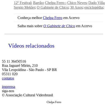
12º Festival
Barrão
Chelpa Ferro
Chico Neves
Dado Vill
Sergio Mekler
O Gabinete de Chico
30 Anos
enciclopédia
Conheça melhor
Chelpa Ferro
em Acervo
Saiba mais sobre
O Gabinete de Chico
em Acervo
Vídeos relacionados
55 11 36450516
Rua Jaguaré Mirim, 210
Vila Leopoldina - São Paulo - SP BR
05311 020
contatos
imprensa
siga-nos
© Associação Cultural Videobrasil
Chelpa Ferro