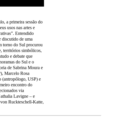
lo, a primeira sessão do
eus usos nas artes e
rativas”. Entendido
r discutido de uma
em torno do Sul procurou
 territórios simbólicos,
estudo e debate que
anoramas do Sul e o
doria de Sabrina Moura e
), Marcelo Rosa
 (antropólogo, USP) e
imeiro encontro do
ecionados via
athalia Lavigne – e
 von Ruckteschell-Katte,