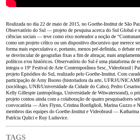
Realizada no dia 22 de maio de 2015, no Goethe-Institut de São Pau
Observatório do Sul — projeto de pesquisa acerca do Sul Global e s
ciências sociais — teve como eixo norteador a noção de “Contranar
como um projeto crítico ou um dispositivo discursivo que merece se
forma mais especulativa e, portanto, menos pré-definida, o debate 
se desvincular de geografias fixas a fim de abraçar, mais amplamente,
políticos e/ou históricos. Observatório do Sul é uma plataforma de 
integra o 19º Festival de Arte Contemporânea Sesc_Videobrasil | P
projeto Episódios do Sul, realizado pelo Goethe-Institut. Com cura
participação de Amy Buono (historiadora da arte, UFRJ/UNICAMP
(sociólogo, UNB/Universidade da Cidade do Cabo), Pedro Cesarino
Kelly Gillespie (antropóloga, Universidade de Witwatersrand), o pr
projeto contou ainda com a colaboração de quatro pesquisadores sel
convocatória — Alex Flynn, Cristina Bonfiglioli, Marina Guzzo e N
membros das equipes do Goethe-Institut e Videobrasil — Katharina
Patrícia Qulici e Ruy Luduvice.
TAGS