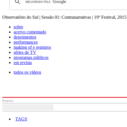
Observatório do Sul | Sessão 01: Contranarrativas | 19º Festival, 2015
sobre
acervo comentado
depoimentos
performances
making of e registros
séries de TV
programas públicos
em revista
todos os vídeos
Pesquisa
TAGS