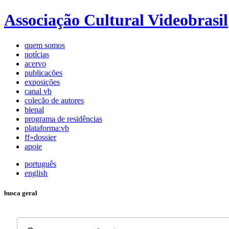
Associação Cultural Videobrasil
quem somos
notícias
acervo
publicações
exposições
canal vb
coleção de autores
bienal
programa de residências
plataforma:vb
ff»dossier
apoie
português
english
busca geral