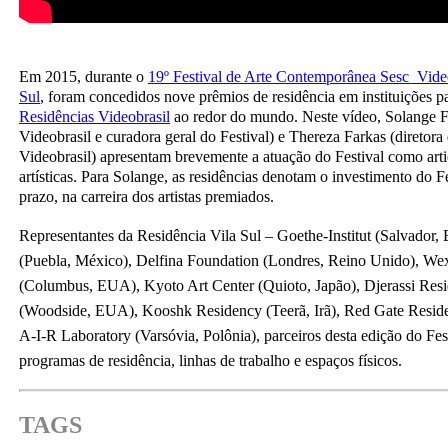
Em 2015, durante o
19º Festival de Arte Contemporânea Sesc_Vide
Sul
, foram concedidos nove prêmios de residência em instituições p
Residências Videobrasil
ao redor do mundo. Neste vídeo, Solange Fa
Videobrasil e curadora geral do Festival) e Thereza Farkas (diretor
Videobrasil) apresentam brevemente a atuação do Festival como arti
artísticas. Para Solange, as residências denotam o investimento do F
prazo, na carreira dos artistas premiados.
Representantes da Residência Vila Sul – Goethe-Institut (Salvador, 
(Puebla, México), Delfina Foundation (Londres, Reino Unido), Wexn
(Columbus, EUA), Kyoto Art Center (Quioto, Japão), Djerassi Res
(Woodside, EUA), Kooshk Residency (Teerã, Irã), Red Gate Resid
A-I-R Laboratory (Varsóvia, Polônia), parceiros desta edição do Fes
programas de residência, linhas de trabalho e espaços físicos.
TAGS