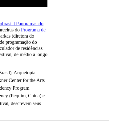
obrasil | Panoramas do
arceiras do
Programa de
rkas (diretora do
a de programação do
culador de residências
estival, de médio a longo
Brasil), Arquetopia
er Center for the Arts
idency Program
ency (Pequim, China) e
tival, descrevem seus