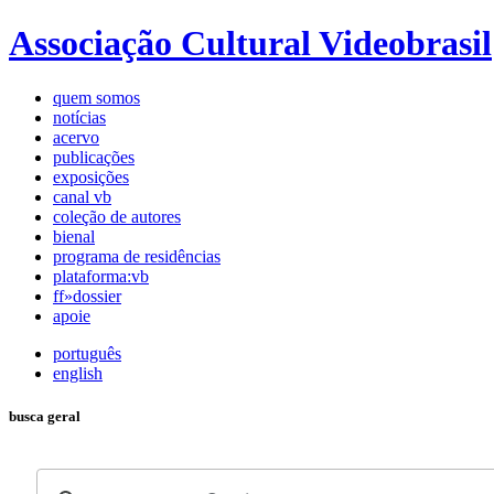
Associação Cultural Videobrasil
quem somos
notícias
acervo
publicações
exposições
canal vb
coleção de autores
bienal
programa de residências
plataforma:vb
ff»dossier
apoie
português
english
busca geral