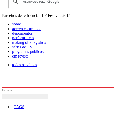
Parceiros de residência | 19º Festival, 2015
sobre
acervo comentado
depoimentos
performances
making of e registros
séries de TV
programas públicos
em revista
todos os vídeos
Pesquisa
TAGS