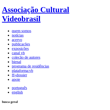
Associação Cultural
Videobrasil
quem somos
notícias
acervo
publicações
exposições
canal vb
coleção de autores
bienal
programa de residências
plataforma:vb
ff»dossier
apoie
português
english
busca geral