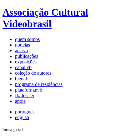
Associação Cultural
Videobrasil
quem somos
notícias
acervo
publicações
exposições
canal vb
coleção de autores
bienal
programa de residências
plataforma:vb
ff»dossier
apoie
português
english
busca geral