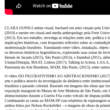
CLARA IANNI é artista visual, bacharel em artes visuais pela Univ
(2010) e mestre em visual and media anthropology pela Freie Unive
(2013). Em seu trabalho, investiga as relações entre arte, política e i
implicações históricas, com frequentes reflexões sobre as contradiç
modernização brasileiro. Transitando entre vídeo, instalação, objeto e
os discursos históricos hegemônicos, explorando suas zonas de invis
bienais de Jacarta (2015), São Paulo (2014), e Istambul (2011), alé
Utopia/Distopia, MAAT, Lisboa (2017); Talking to Action, LA/LA,
Panorama da Arte Brasileira, MAM, São Paulo, (2013), entre outras
O vídeo DO FIGURATIVISMO AO ABSTRACIONISMO (2017) expl
arte e política através da investigação da dinâmica entre institucion
brasileira e passado colonial. Baseado em imagens das obras que fo
exposição inaugural do Museu de Arte Moderna de São Paulo, em 19
abstracionismo durante a Guerra Fria como veículo de disputa políti
Combinando as cartas ao MAM-SP com relatórios de espionagem so
ambos feitos por Nelson Rockefeller – e imagens de obras da prime