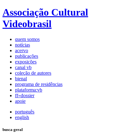
Associação Cultural
Videobrasil
quem somos
notícias
acervo
publicações
exposições
canal vb
coleção de autores
bienal
programa de residências
plataforma:vb
ff»dossier
apoie
português
english
busca geral