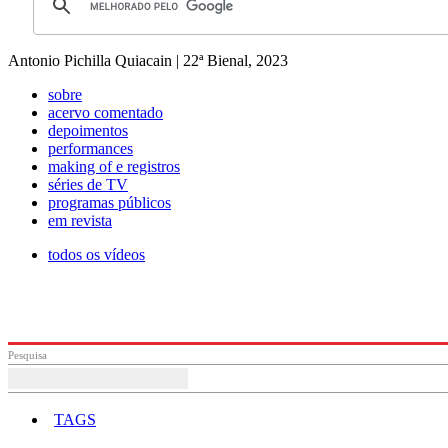
Antonio Pichilla Quiacain | 22ª Bienal, 2023
sobre
acervo comentado
depoimentos
performances
making of e registros
séries de TV
programas públicos
em revista
todos os vídeos
Pesquisa
TAGS