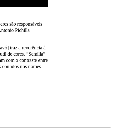
eres são responsáveis
Antonio Pichilla
avó] traz a reverência à
util de cores. “Semilla”
am com o contraste entre
os contidos nos nomes