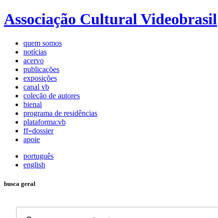
Associação Cultural Videobrasil
quem somos
notícias
acervo
publicações
exposições
canal vb
coleção de autores
bienal
programa de residências
plataforma:vb
ff»dossier
apoie
português
english
busca geral