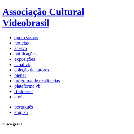
Associação Cultural
Videobrasil
quem somos
notícias
acervo
publicações
exposições
canal vb
coleção de autores
bienal
programa de residências
plataforma:vb
ff»dossier
apoie
português
english
busca geral