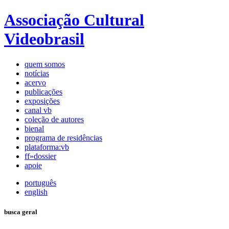
Associação Cultural
Videobrasil
quem somos
notícias
acervo
publicações
exposições
canal vb
coleção de autores
bienal
programa de residências
plataforma:vb
ff»dossier
apoie
português
english
busca geral