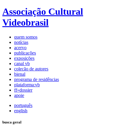
Associação Cultural
Videobrasil
quem somos
notícias
acervo
publicações
exposições
canal vb
coleção de autores
bienal
programa de residências
plataforma:vb
ff»dossier
apoie
português
english
busca geral