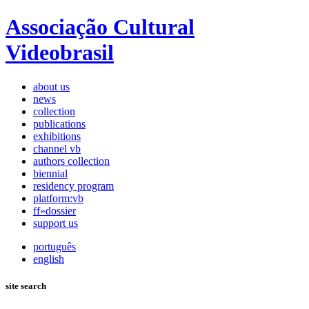
Associação Cultural
Videobrasil
about us
news
collection
publications
exhibitions
channel vb
authors collection
biennial
residency program
platform:vb
ff»dossier
support us
português
english
site search