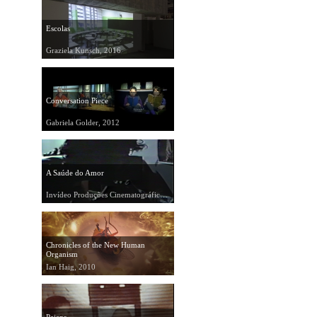
Escolas
Graziela Kunsch, 2016
Conversation Piece
Gabriela Golder, 2012
A Saúde do Amor
Invídeo Produções Cinematográficas, 1986
Chronicles of the New Human
Organism
Ian Haig, 2010