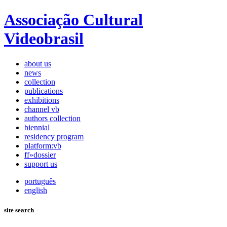
Associação Cultural
Videobrasil
about us
news
collection
publications
exhibitions
channel vb
authors collection
biennial
residency program
platform:vb
ff»dossier
support us
português
english
site search