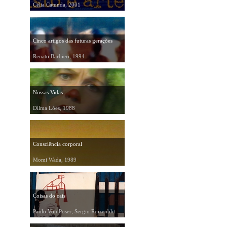
Célia Catunda, 2001
Cinco artigos das futuras gerações
Renato Barbieri, 1994
Nossas Vidas
Dilma Lóes, 1988
Consciência corporal
Momi Wada, 1989
Coisas do cais
Paulo Von Poser, Sergio Roizenblit, 1989