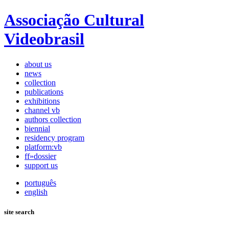
Associação Cultural
Videobrasil
about us
news
collection
publications
exhibitions
channel vb
authors collection
biennial
residency program
platform:vb
ff»dossier
support us
português
english
site search