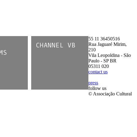
55 11 36450516
Rua Jaguaré Mirim,
CHANNEL VB
210
MS
Vila Leopoldina - São
Paulo - SP BR
05311 020
contact us
press
follow us
© Associação Cultural