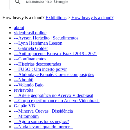
How heavy is a cloud?
Exhibitions
>
How heavy is a cloud?
about
videobrasil online
---Ayrson Heráclito | Sacudimentos
---Lynn Hershman Leeson
---Gabriela Golder
---Anthropocene: Korea x Brazil 2019 - 2021
---Confinamentos
---Histórias descosturadas
---FUSO : Um incerto porvir
---Abdoulaye Konaté: Cores e composições
---Nhonhô
---Volando Bajo
reviravolta
---Arte e geopolítica no Acervo Videobrasil
---Corpo e performance no Acervo Videobrasil
Galpão VB
---Minerva Cuevas | Dissidência
---Mitomotim
---Agora somos todxs negrxs?
---Nada levarei quando morrer...