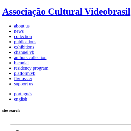
Associação Cultural Videobrasil
about us
news
collection
publications
exhibitions
channel vb
authors collection
biennial
residency program
platform:vb
ff»dossier
support us
português
english
site search