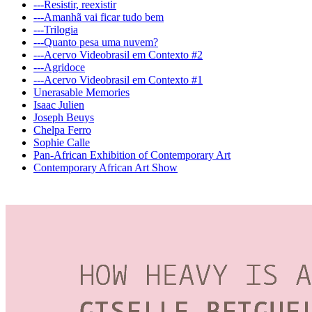
---Resistir, reexistir
---Amanhã vai ficar tudo bem
---Trilogia
---Quanto pesa uma nuvem?
---Acervo Videobrasil em Contexto #2
---Agridoce
---Acervo Videobrasil em Contexto #1
Unerasable Memories
Isaac Julien
Joseph Beuys
Chelpa Ferro
Sophie Calle
Pan-African Exhibition of Contemporary Art
Contemporary African Art Show