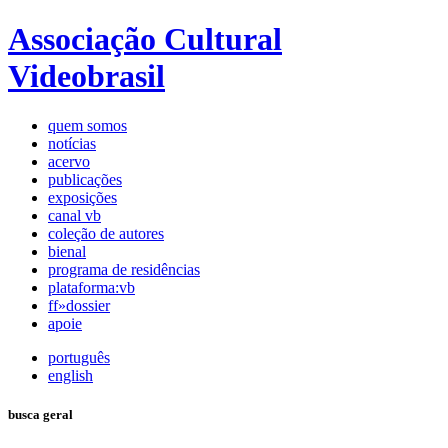
Associação Cultural
Videobrasil
quem somos
notícias
acervo
publicações
exposições
canal vb
coleção de autores
bienal
programa de residências
plataforma:vb
ff»dossier
apoie
português
english
busca geral