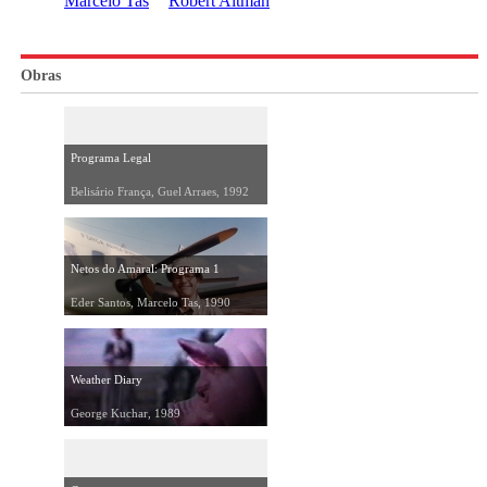
Marcelo Tas
Robert Altman
Obras
Programa Legal
Belisário França, Guel Arraes, 1992
Netos do Amaral: Programa 1
Eder Santos, Marcelo Tas, 1990
Weather Diary
George Kuchar, 1989