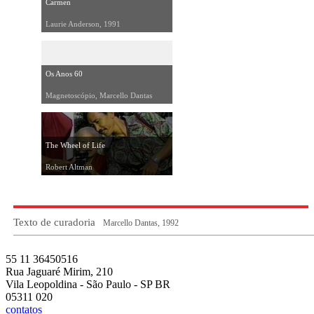
Carmen
Laurie Anderson, 1991
Os Anos 60
Magnetoscópio, Marcello Dantas
The Wheel of Life
Robert Altman
Texto de curadoria
Marcello Dantas, 1992
55 11 36450516
Rua Jaguaré Mirim, 210
Vila Leopoldina - São Paulo - SP BR
05311 020
contatos