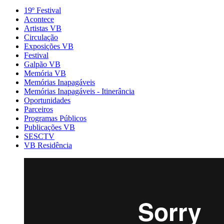
19º Festival
Acontece
Artistas VB
Circulação
Exposições VB
Festival
Galpão VB
Memória VB
Memórias Inapagáveis
Memórias Inapagáveis - Itinerância
Oportunidades
Parceiros
Programas Públicos
Publicações VB
SESCTV
VB Residência