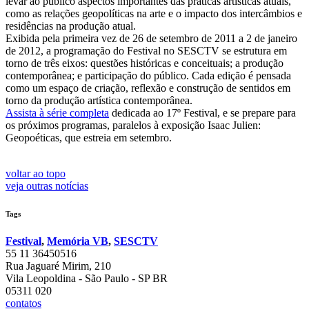
levar ao público aspectos importantes das práticas artísticas atuais,
como as relações geopolíticas na arte e o impacto dos intercâmbios e
residências na produção atual.
Exibida pela primeira vez de 26 de setembro de 2011 a 2 de janeiro
de 2012, a programação do Festival no SESCTV se estrutura em
torno de três eixos: questões históricas e conceituais; a produção
contemporânea; e participação do público. Cada edição é pensada
como um espaço de criação, reflexão e construção de sentidos em
torno da produção artística contemporânea.
Assista à série completa
dedicada ao 17º Festival, e se prepare para
os próximos programas, paralelos à exposição Isaac Julien:
Geopoéticas, que estreia em setembro.
voltar ao topo
veja outras notícias
Tags
Festival
,
Memória VB
,
SESCTV
55 11 36450516
Rua Jaguaré Mirim, 210
Vila Leopoldina - São Paulo - SP BR
05311 020
contatos