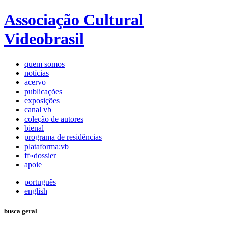
Associação Cultural
Videobrasil
quem somos
notícias
acervo
publicações
exposições
canal vb
coleção de autores
bienal
programa de residências
plataforma:vb
ff»dossier
apoie
português
english
busca geral