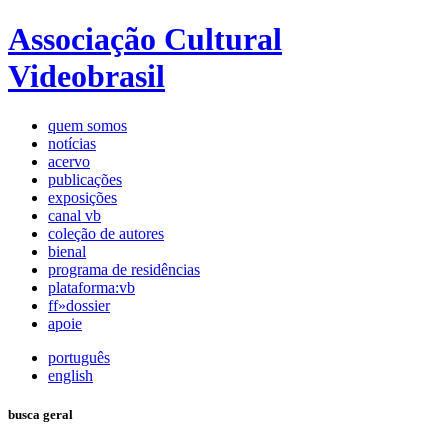
Associação Cultural
Videobrasil
quem somos
notícias
acervo
publicações
exposições
canal vb
coleção de autores
bienal
programa de residências
plataforma:vb
ff»dossier
apoie
português
english
busca geral