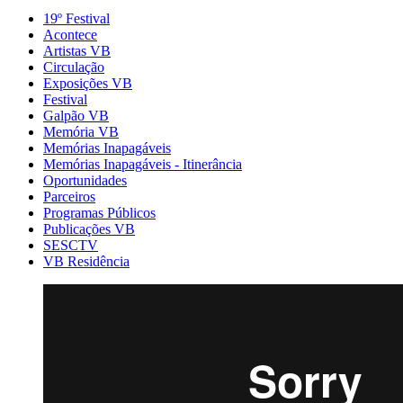
19º Festival
Acontece
Artistas VB
Circulação
Exposições VB
Festival
Galpão VB
Memória VB
Memórias Inapagáveis
Memórias Inapagáveis - Itinerância
Oportunidades
Parceiros
Programas Públicos
Publicações VB
SESCTV
VB Residência