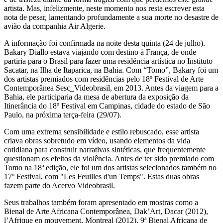
artista. Mas, infelizmente, neste momento nos resta escrever esta
nota de pesar, lamentando profundamente a sua morte no desastre de
avião da companhia Air Algerie.
A informação foi confirmada na noite desta quinta (24 de julho).
Bakary Diallo estava viajando com destino à França, de onde
partiria para o Brasil para fazer uma residência artística no Instituto
Sacatar, na Ilha de Itaparica, na Bahia. Com “Tomo”, Bakary foi um
dos artistas premiados com residências pelo 18º Festival de Arte
Contemporânea Sesc_Videobrasil, em 2013. Antes da viagem para a
Bahia, ele participaria da mesa de abertura da exposição da
Itinerância do 18º Festival em Campinas, cidade do estado de São
Paulo, na próxima terça-feira (29/07).
Com uma extrema sensibilidade e estilo rebuscado, esse artista
criava obras sobretudo em vídeo, usando elementos da vida
cotidiana para construir narrativas sintéticas, que frequentemente
questionam os efeitos da violência. Antes de ter sido premiado com
Tomo na 18ª edição, ele foi um dos artistas selecionados também no
17º Festival, com "Les Feuilles d'un Temps". Estas duas obras
fazem parte do Acervo Videobrasil.
Seus trabalhos também foram apresentado em mostras como a
Bienal de Arte Africana Contemporânea, Dak’Art, Dacar (2012),
l’Afrique en mouvement, Montreal (2012), 9ª Bienal Africana de