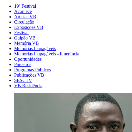
19º Festival
Acontece
Artistas VB
Circulação
Exposições VB
Festival
Galpão VB
Memória VB
Memórias Inapagáveis
Memórias Inapagáveis - Itinerância
Oportunidades
Parceiros
Programas Públicos
Publicações VB
SESCTV
VB Residência