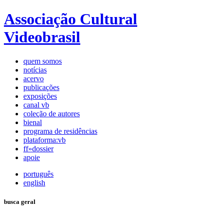
Associação Cultural
Videobrasil
quem somos
notícias
acervo
publicações
exposições
canal vb
coleção de autores
bienal
programa de residências
plataforma:vb
ff»dossier
apoie
português
english
busca geral