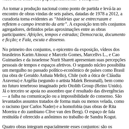
Ao tomar a produção nacional como ponto de partida e levá-la ao
encontro de obras vindas de seis países, datadas de 1978 a 2012, a
curadoria torna evidentes as
“histórias que se entrecruzam e
refletem o campo irrestrito da arte”
. A exposição tem três conjuntos
agregadores, definidos pelas aproximações entre as obras
participantes:
Afeições, tempos e estradas; Democracia, documento
e ficção;
e
Fala, escuta e dissenso.
No primeiro dos conjuntos, o epicentro da exposição, vídeos dos
brasileiros Karim Aïnouz e Marcelo Gomes, Marcellvs L., e Cao
Guimarães e da israelense Nurit Sharett apresentam suas percepções
pessoais de tempos e espaços afetivos. O segundo núcleo possibilita
um mergulho no passado político-econômico de países como Brasil
(na obra de Geraldo Anhaia Mello), Chile (sob a ótica de Cláudia
Aravena) e Argélia (segundo o artista Malek Bensmaïl), bem como
no futuro tenebroso imaginado pelo Otolith Group (Reino Unido).
Já o terceiro se apoia no assombro que é resultado das divergências
— a falha na comunicação ou a impossibilidade do consenso. São
levantados assuntos tratados de forma mais ou menos velada, como
o racismo (por Carlos Nader) e a homofobia (nas obras de Rita
Moreira e do zambiano Clive van den Berg). O espaço de fala
restituída é oferecido a anônimos no trabalho de Sandra Kogut.
Quatro obras integram espacialmente esses conjuntos: são os