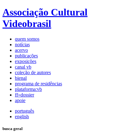
Associação Cultural
Videobrasil
quem somos
notícias
acervo
publicações
exposições
canal vb
coleção de autores
bienal
programa de residências
plataforma:vb
ff»dossier
apoie
português
english
busca geral