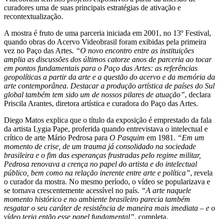
curadores uma de suas principais estratégias de ativação e
recontextualização.
A mostra é fruto de uma parceria iniciada em 2001, no 13º Festival,
quando obras do Acervo Videobrasil foram exibidas pela primeira
vez no Paço das Artes.
“O novo encontro entre as instituições
amplia as discussões dos últimos catorze anos de parceria ao tocar
em pontos fundamentais para o Paço das Artes: as referências
geopolíticas a partir da arte e a questão do acervo e da memória da
arte contemporânea. Destacar a produção artística de países do Sul
global também tem sido um de nossos pilares de atuação”
, declara
Priscila Arantes, diretora artística e curadora do Paço das Artes.
Diego Matos explica que o título da exposição é emprestado da fala
da artista Lygia Pape, proferida quando entrevistava o intelectual e
crítico de arte Mário Pedrosa para
O Pasquim
em 1981.
“Em um
momento de crise, de um trauma já consolidado na sociedade
brasileira e o fim das esperanças frustradas pelo regime militar,
Pedrosa renovava a crença no papel do artista e do intelectual
público, bem como na relação inerente entre arte e política”
, revela
o curador da mostra. No mesmo período, o vídeo se popularizava e
se tornava crescentemente acessível no país.
“A arte naquele
momento histórico e no ambiente brasileiro parecia também
resgatar o seu caráter de resistência de maneira mais imediata – e o
vídeo teria então esse papel fundamental”
, completa.