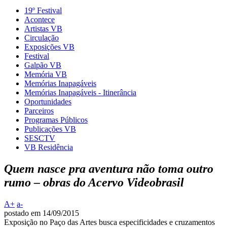
19º Festival
Acontece
Artistas VB
Circulação
Exposições VB
Festival
Galpão VB
Memória VB
Memórias Inapagáveis
Memórias Inapagáveis - Itinerância
Oportunidades
Parceiros
Programas Públicos
Publicações VB
SESCTV
VB Residência
Quem nasce pra aventura não toma outro
rumo – obras do Acervo Videobrasil
A+
a-
postado em 14/09/2015
Exposição no Paço das Artes busca especificidades e cruzamentos