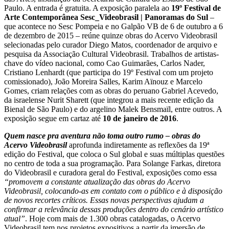
Paulo. A entrada é gratuita. A exposição paralela ao
19º Festival de
Arte Contemporânea Sesc_Videobrasil | Panoramas do Sul
–
que acontece no Sesc Pompeia e no Galpão VB de 6 de outubro a 6
de dezembro de 2015 – reúne quinze obras do Acervo Videobrasil
selecionadas pelo curador Diego Matos, coordenador de arquivo e
pesquisa da Associação Cultural Videobrasil. Trabalhos de artistas-
chave do vídeo nacional, como Cao Guimarães, Carlos Nader,
Cristiano Lenhardt (que participa do 19º Festival com um projeto
comissionado), João Moreira Salles, Karim Aïnouz e Marcelo
Gomes, criam relações com as obras do peruano Gabriel Acevedo,
da israelense Nurit Sharett (que integrou a mais recente edição da
Bienal de São Paulo) e do argelino Malek Bensmaïl, entre outros. A
exposição segue em cartaz até
10 de janeiro de 2016
.
Quem nasce pra aventura não toma outro rumo – obras do
Acervo Videobrasil
aprofunda indiretamente as reflexões da 19ª
edição do Festival, que coloca o Sul global e suas múltiplas questões
no centro de toda a sua programação. Para Solange Farkas, diretora
do Videobrasil e curadora geral do Festival, exposições como essa
“promovem a constante atualização das obras do Acervo
Videobrasil, colocando-as em contato com o público e à disposição
de novos recortes críticos. Essas novas perspectivas ajudam a
confirmar a relevância dessas produções dentro do cenário artístico
atual”
. Hoje com mais de 1.300 obras catalogadas, o Acervo
Videobrasil tem nos projetos expositivos a partir da imersão de