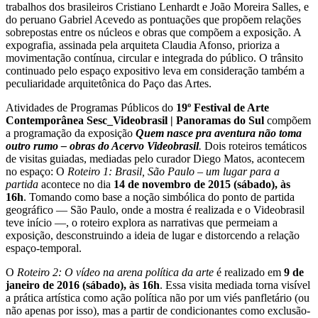
trabalhos dos brasileiros Cristiano Lenhardt e João Moreira Salles, e
do peruano Gabriel Acevedo as pontuações que propõem relações
sobrepostas entre os núcleos e obras que compõem a exposição. A
expografia, assinada pela arquiteta Claudia Afonso, prioriza a
movimentação contínua, circular e integrada do público. O trânsito
continuado pelo espaço expositivo leva em consideração também a
peculiaridade arquitetônica do Paço das Artes.
Atividades de Programas Públicos do
19º Festival de Arte
Contemporânea Sesc_Videobrasil | Panoramas do Sul
compõem
a programação da exposição
Quem nasce pra aventura não toma
outro rumo
–
obras do Acervo Videobrasil
.
Dois roteiros temáticos
de visitas guiadas, mediadas pelo curador Diego Matos, acontecem
no espaço: O
Roteiro 1: Brasil, São Paulo – um lugar para a
partida
acontece no dia
14 de novembro de 2015 (sábado), às
16h
. Tomando como base a noção simbólica do ponto de partida
geográfico — São Paulo, onde a mostra é realizada e o Videobrasil
teve início —, o roteiro explora as narrativas que permeiam a
exposição, desconstruindo a ideia de lugar e distorcendo a relação
espaço-temporal.
O
Roteiro 2: O vídeo na arena política da arte
é realizado em
9 de
janeiro de 2016 (sábado), às 16h
. Essa visita mediada torna visível
a prática artística como ação política não por um viés panfletário (ou
não apenas por isso), mas a partir de condicionantes como exclusão-