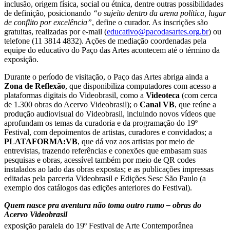
inclusão, origem física, social ou étnica, dentre outras possibilidades
de definição, posicionando
“o sujeito dentro da arena política, lugar
de conflito por excelência”
, define o curador. As inscrições são
gratuitas, realizadas por e-mail (
educativo@pacodasartes.org.br
) ou
telefone (11 3814 4832). Ações de mediação coordenadas pela
equipe do educativo do Paço das Artes acontecem até o término da
exposição.
Durante o período de visitação, o Paço das Artes abriga ainda a
Zona de Reflexão
, que disponibiliza computadores com acesso a
plataformas digitais do Videobrasil, como a
Videoteca
(com cerca
de 1.300 obras do Acervo Videobrasil); o
Canal VB
, que reúne a
produção audiovisual do Videobrasil, incluindo novos vídeos que
aprofundam os temas da curadoria e da programação do 19º
Festival, com depoimentos de artistas, curadores e convidados; a
PLATAFORMA:VB
, que dá voz aos artistas por meio de
entrevistas, trazendo referências e conexões que embasam suas
pesquisas e obras, acessível também por meio de QR codes
instalados ao lado das obras expostas; e as publicações impressas
editadas pela parceria Videobrasil e Edições Sesc São Paulo (a
exemplo dos catálogos das edições anteriores do Festival).
Quem nasce pra aventura não toma outro rumo – obras do
Acervo Videobrasil
exposição paralela do 19º Festival de Arte Contemporânea