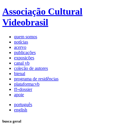
Associação Cultural
Videobrasil
quem somos
notícias
acervo
publicações
exposições
canal vb
coleção de autores
bienal
programa de residências
plataforma:vb
ff»dossier
apoie
português
english
busca geral