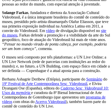
pessoas ao redor do mundo, com especial atenção à juventude.
Solange Farkas
, fundadora e diretora da Associação Cultural
Videobrasil, é a única integrante brasileira do comitê de conteúdo do
museu, presidido pelo artista dinamarquês Olafur Eliasson, que teve
sua primeira exposição individual na América Latina em 2011, a
convite do Videobrasil. Em
vídeo
de divulgação disponível no
site
do museu
, Farkas defende a promoção e a visibilidade da arte do Sul
geopolítico, foco de atuação do Videobrasil há mais de vinte anos.
“Pensar no mundo virado de ponta cabeça, por exemplo, poderia
ser um bom começo”
, comenta.
O museu será composto por três plataformas: a UN Live Online; a
UN Live Network (rede de parcerias com instituições ao redor do
mundo); e, no futuro, a UN Building, com espaço físico em cidade a
ser definida — Copenhague é a atual aposta para a construção.
Berhanu Ashagrie Deribew (Etiópia), participante do
Seminário
do
19º Festival de Arte Contemporânea Sesc_Videobrasil
, e Elvira
Dyangani Ose (Espanha), editora do
Caderno Sesc_Videobrasil 10:
Usos da memória
e curadora da 8ª Bienal Internacional de Arte
Contemporânea de Gotemburgo (que apresentou um
programa de
vídeos
com obras do
Acervo Videobrasil
), também fazem parte do
comitê de conteúdo do UN Live.