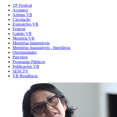
19º Festival
Acontece
Artistas VB
Circulação
Exposições VB
Festival
Galpão VB
Memória VB
Memórias Inapagáveis
Memórias Inapagáveis - Itinerância
Oportunidades
Parceiros
Programas Públicos
Publicações VB
SESCTV
VB Residência