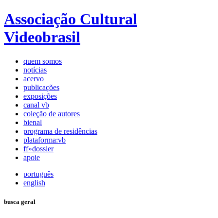
Associação Cultural
Videobrasil
quem somos
notícias
acervo
publicações
exposições
canal vb
coleção de autores
bienal
programa de residências
plataforma:vb
ff»dossier
apoie
português
english
busca geral