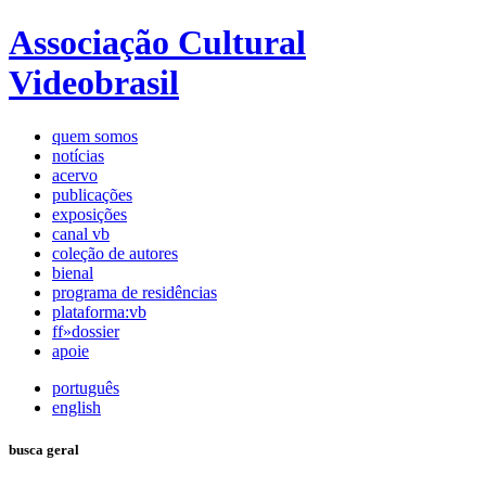
Associação Cultural
Videobrasil
quem somos
notícias
acervo
publicações
exposições
canal vb
coleção de autores
bienal
programa de residências
plataforma:vb
ff»dossier
apoie
português
english
busca geral