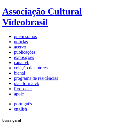
Associação Cultural
Videobrasil
quem somos
notícias
acervo
publicações
exposições
canal vb
coleção de autores
bienal
programa de residências
plataforma:vb
ff»dossier
apoie
português
english
busca geral