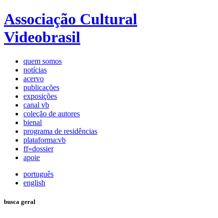
Associação Cultural
Videobrasil
quem somos
notícias
acervo
publicações
exposições
canal vb
coleção de autores
bienal
programa de residências
plataforma:vb
ff»dossier
apoie
português
english
busca geral