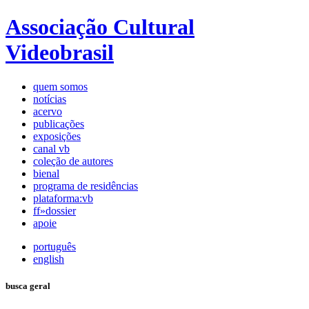
Associação Cultural
Videobrasil
quem somos
notícias
acervo
publicações
exposições
canal vb
coleção de autores
bienal
programa de residências
plataforma:vb
ff»dossier
apoie
português
english
busca geral