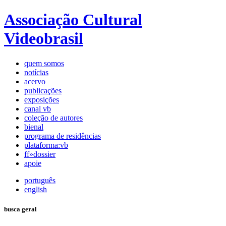
Associação Cultural
Videobrasil
quem somos
notícias
acervo
publicações
exposições
canal vb
coleção de autores
bienal
programa de residências
plataforma:vb
ff»dossier
apoie
português
english
busca geral