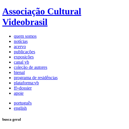
Associação Cultural
Videobrasil
quem somos
notícias
acervo
publicações
exposições
canal vb
coleção de autores
bienal
programa de residências
plataforma:vb
ff»dossier
apoie
português
english
busca geral