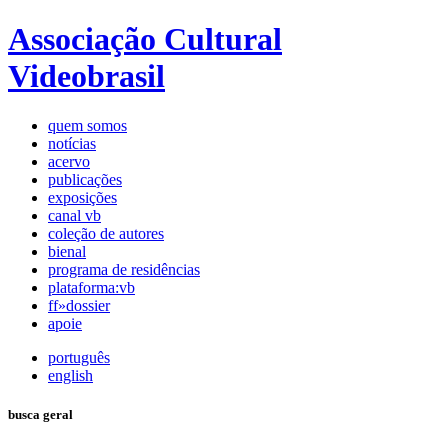
Associação Cultural
Videobrasil
quem somos
notícias
acervo
publicações
exposições
canal vb
coleção de autores
bienal
programa de residências
plataforma:vb
ff»dossier
apoie
português
english
busca geral