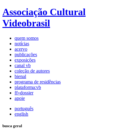
Associação Cultural
Videobrasil
quem somos
notícias
acervo
publicações
exposições
canal vb
coleção de autores
bienal
programa de residências
plataforma:vb
ff»dossier
apoie
português
english
busca geral