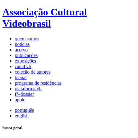
Associação Cultural
Videobrasil
quem somos
notícias
acervo
publicações
exposições
canal vb
coleção de autores
bienal
programa de residências
plataforma:vb
ff»dossier
apoie
português
english
busca geral