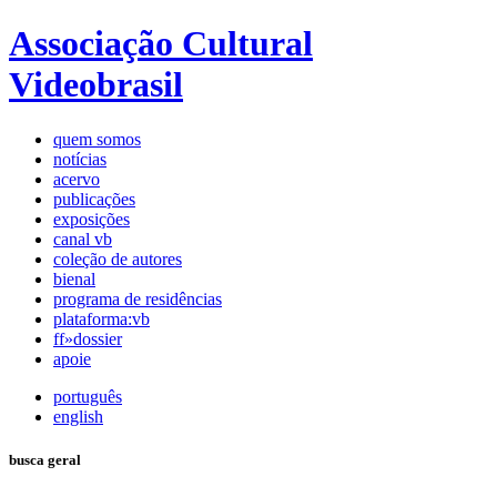
Associação Cultural
Videobrasil
quem somos
notícias
acervo
publicações
exposições
canal vb
coleção de autores
bienal
programa de residências
plataforma:vb
ff»dossier
apoie
português
english
busca geral