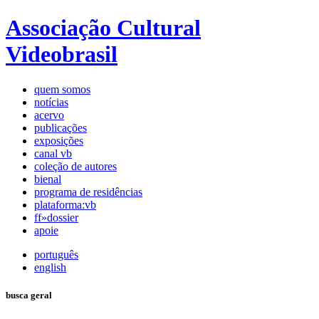
Associação Cultural
Videobrasil
quem somos
notícias
acervo
publicações
exposições
canal vb
coleção de autores
bienal
programa de residências
plataforma:vb
ff»dossier
apoie
português
english
busca geral