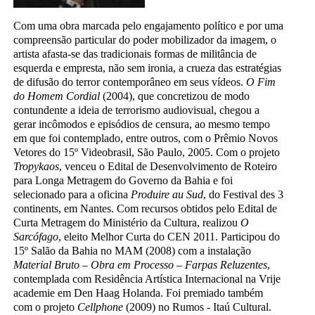
Com uma obra marcada pelo engajamento político e por uma
compreensão particular do poder mobilizador da imagem, o
artista afasta-se das tradicionais formas de militância de
esquerda e empresta, não sem ironia, a crueza das estratégias
de difusão do terror contemporâneo em seus vídeos.
O Fim
do Homem Cordial
(2004), que concretizou de modo
contundente a ideia de terrorismo audiovisual, chegou a
gerar incômodos e episódios de censura, ao mesmo tempo
em que foi contemplado, entre outros, com o Prêmio Novos
Vetores do 15º Videobrasil, São Paulo, 2005. Com o projeto
Tropykaos
, venceu o Edital de Desenvolvimento de Roteiro
para Longa Metragem do Governo da Bahia e foi
selecionado para a oficina
Produire au Sud
, do Festival des 3
continents, em Nantes. Com recursos obtidos pelo Edital de
Curta Metragem do Ministério da Cultura, realizou
O
Sarcófago
, eleito Melhor Curta do CEN 2011. Participou do
15º Salão da Bahia no MAM (2008) com a instalação
Material Bruto – Obra em Processo – Farpas Reluzentes
,
contemplada com Residência Artística Internacional na Vrije
academie em Den Haag Holanda. Foi premiado também
com o projeto
Cellphone
(2009) no Rumos - Itaú Cultural.