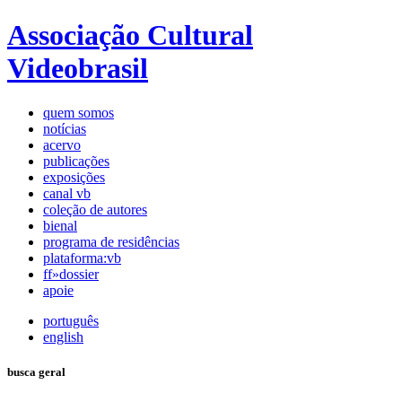
Associação Cultural
Videobrasil
quem somos
notícias
acervo
publicações
exposições
canal vb
coleção de autores
bienal
programa de residências
plataforma:vb
ff»dossier
apoie
português
english
busca geral