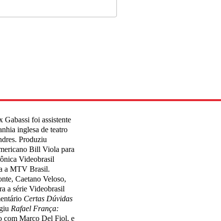
x Gabassi foi assistente
nhia inglesa de teatro
ndres. Produziu
americano Bill Viola para
rônica Videobrasil
ara a MTV Brasil.
onte, Caetano Veloso,
 a série Videobrasil
mentário
Certas Dúvidas
igiu
Rafael França:
o com Marco Del Fiol, e