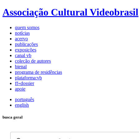
Associação Cultural Videobrasil
quem somos
notícias
acervo
publicações
exposições
canal vb
coleção de autores
bienal
programa de residências
plataforma:vb
ff»dossier
apoie
português
english
busca geral