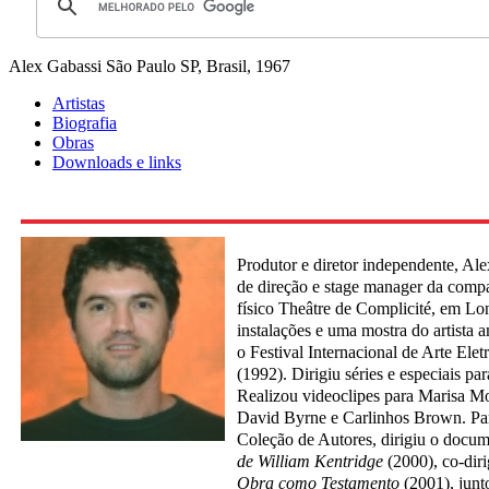
Alex Gabassi
São Paulo SP, Brasil, 1967
Artistas
Biografia
Obras
Downloads e links
Produtor e diretor independente, Ale
de direção e stage manager da compa
físico Theâtre de Complicité, em Lo
instalações e uma mostra do artista 
o Festival Internacional de Arte Elet
(1992). Dirigiu séries e especiais p
Realizou videoclipes para Marisa M
David Byrne e Carlinhos Brown. Para
Coleção de Autores, dirigiu o docu
de William Kentridge
(2000), co-dir
Obra como Testamento
(2001), junt