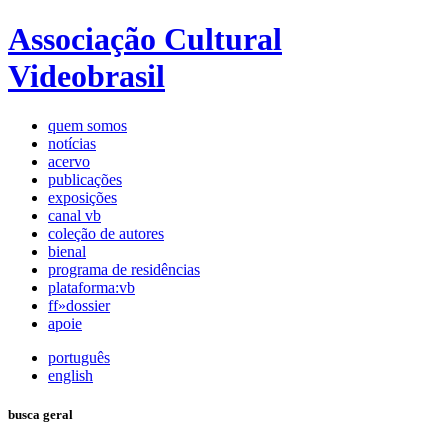
Associação Cultural
Videobrasil
quem somos
notícias
acervo
publicações
exposições
canal vb
coleção de autores
bienal
programa de residências
plataforma:vb
ff»dossier
apoie
português
english
busca geral