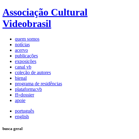
Associação Cultural
Videobrasil
quem somos
notícias
acervo
publicações
exposições
canal vb
coleção de autores
bienal
programa de residências
plataforma:vb
ff»dossier
apoie
português
english
busca geral