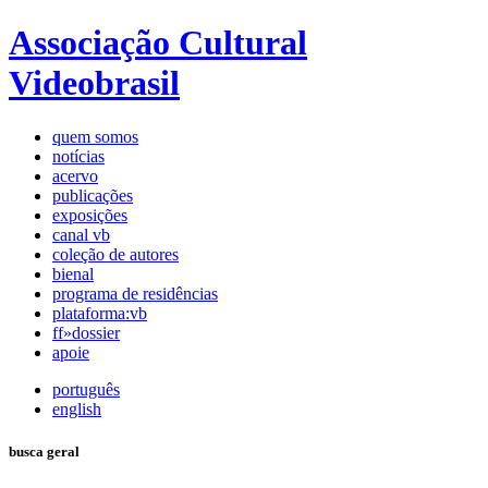
Associação Cultural
Videobrasil
quem somos
notícias
acervo
publicações
exposições
canal vb
coleção de autores
bienal
programa de residências
plataforma:vb
ff»dossier
apoie
português
english
busca geral