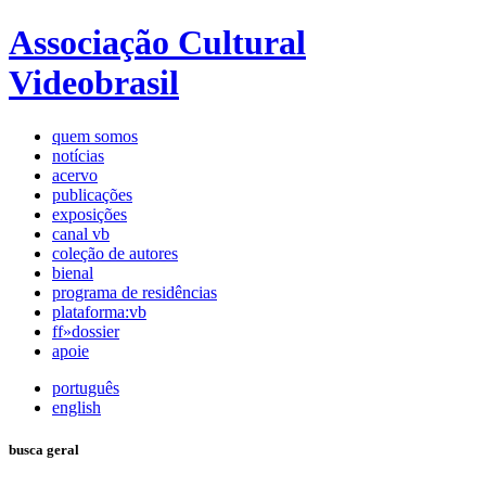
Associação Cultural
Videobrasil
quem somos
notícias
acervo
publicações
exposições
canal vb
coleção de autores
bienal
programa de residências
plataforma:vb
ff»dossier
apoie
português
english
busca geral