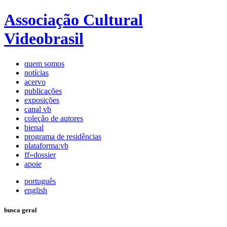
Associação Cultural
Videobrasil
quem somos
notícias
acervo
publicações
exposições
canal vb
coleção de autores
bienal
programa de residências
plataforma:vb
ff»dossier
apoie
português
english
busca geral