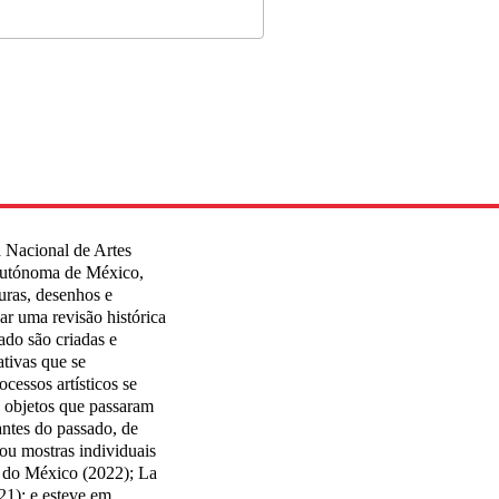
a Nacional de Artes
Autónoma de México,
uras, desenhos e
çar uma revisão histórica
ado são criadas e
ativas que se
ocessos artísticos se
" objetos que passaram
ntes do passado, de
ou mostras individuais
do México (2022); La
21); e esteve em