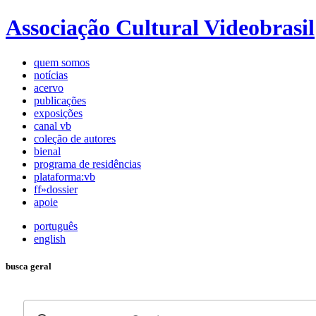
Associação Cultural Videobrasil
quem somos
notícias
acervo
publicações
exposições
canal vb
coleção de autores
bienal
programa de residências
plataforma:vb
ff»dossier
apoie
português
english
busca geral