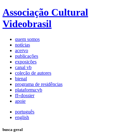
Associação Cultural
Videobrasil
quem somos
notícias
acervo
publicações
exposições
canal vb
coleção de autores
bienal
programa de residências
plataforma:vb
ff»dossier
apoie
português
english
busca geral