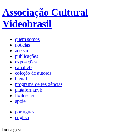
Associação Cultural
Videobrasil
quem somos
notícias
acervo
publicações
exposições
canal vb
coleção de autores
bienal
programa de residências
plataforma:vb
ff»dossier
apoie
português
english
busca geral