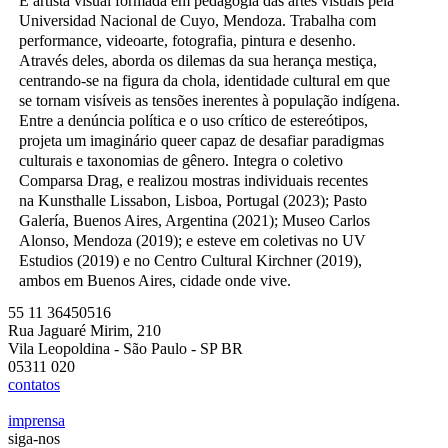
É artista visual formada em pedagogia das artes visuais pela
Universidad Nacional de Cuyo, Mendoza. Trabalha com
performance, videoarte, fotografia, pintura e desenho.
Através deles, aborda os dilemas da sua herança mestiça,
centrando-se na figura da chola, identidade cultural em que
se tornam visíveis as tensões inerentes à população indígena.
Entre a denúncia política e o uso crítico de estereótipos,
projeta um imaginário queer capaz de desafiar paradigmas
culturais e taxonomias de gênero. Integra o coletivo
Comparsa Drag, e realizou mostras individuais recentes
na Kunsthalle Lissabon, Lisboa, Portugal (2023); Pasto
Galería, Buenos Aires, Argentina (2021); Museo Carlos
Alonso, Mendoza (2019); e esteve em coletivas no UV
Estudios (2019) e no Centro Cultural Kirchner (2019),
ambos em Buenos Aires, cidade onde vive.
55 11 36450516
Rua Jaguaré Mirim, 210
Vila Leopoldina - São Paulo - SP BR
05311 020
contatos
imprensa
siga-nos