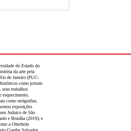
versidade do Estado do
stória da arte pela
 Rio de Janeiro (PUC-
 históricos como jornais
s, seus trabalhos
e esquecimento,
iais como serigrafias,
esentou exposições
useu Judaico de São
ulo e Brasília (2019); e
como a Otterbein
tuto Goethe Salvador