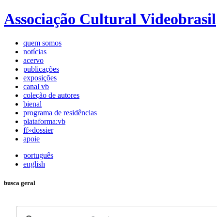
Associação Cultural Videobrasil
quem somos
notícias
acervo
publicações
exposições
canal vb
coleção de autores
bienal
programa de residências
plataforma:vb
ff»dossier
apoie
português
english
busca geral