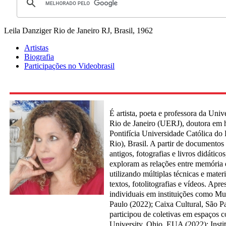
Leila Danziger
Rio de Janeiro RJ, Brasil, 1962
Artistas
Biografia
Participações no Videobrasil
É artista, poeta e professora da Uni
Rio de Janeiro (UERJ), doutora em hi
Pontifícia Universidade Católica do
Rio), Brasil. A partir de documentos
antigos, fotografias e livros didático
exploram as relações entre memória 
utilizando múltiplas técnicas e mater
textos, fotolitografias e vídeos. Apr
individuais em instituições como M
Paulo (2022); Caixa Cultural, São Pa
participou de coletivas em espaços 
University, Ohio, EUA (2022); Insti