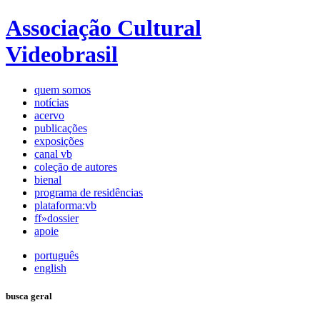
Associação Cultural
Videobrasil
quem somos
notícias
acervo
publicações
exposições
canal vb
coleção de autores
bienal
programa de residências
plataforma:vb
ff»dossier
apoie
português
english
busca geral